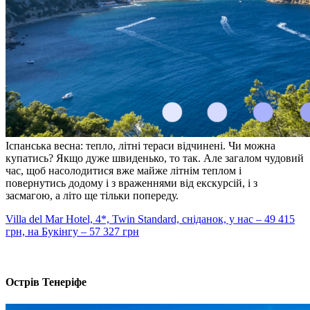
Іспанська весна: тепло, літні тераси відчинені. Чи можна
купатись? Якщо дуже швиденько, то так. Але загалом чудовий
час, щоб насолодитися вже майже літнім теплом і
повернутись додому і з враженнями від екскурсій, і з
засмагою, а літо ще тільки попереду.
Villa del Mar Hotel, 4*, Twin Standard, сніданок, у нас – 49 415
грн, на Букінгу – 57 327 грн
Острів Тенеріфе