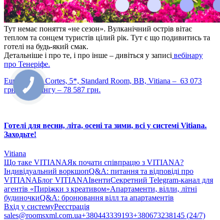
Тут немає поняття «не сезон». Вулканічний острів вітає
теплом та сонцем туристів цілий рік. Тут є що подивитись та
готелі на будь-який смак.
Детальніше і про те, і про інше – дивіться у записі
вебінару
про
Тенеріфе
.
Europe Villa Cortes, 5*, Standard Room, BB, Vitiana – 63 073
грн, на Букінгу – 78 587 грн.
Готелі для весни, літа, осені та зими, всі у системі Vitiana.
Заходьте!
Vitiana
Що таке VITIANA
Як почати співпрацю з VITIANA?
Індивідуальний воркшоп
Q&A: питання та відповіді про
VITIANA
Блог VITIANA
Івенти
Секретний Telegram-канал для
агентів «Пиріжки з креативом»
Апартаменти, вілли, літні
будиночки
Q&A: бронювання вілл та апартаментів
Вхід у систему
Реєстрація
sales@roomsxml.com.ua
+380443339193
+380673238145 (24/7)