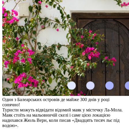
Один з Балеарських островів де майже 300 днів у році
сонячно!
Туристи можуть відвідати відомий маяк у містечку Ла-Мола.
Маяк стоїть на мальовничій скелі і саме цією локацією
надихався Жюль Верн, коли писав «Двадцять тисяч льє під
водою».