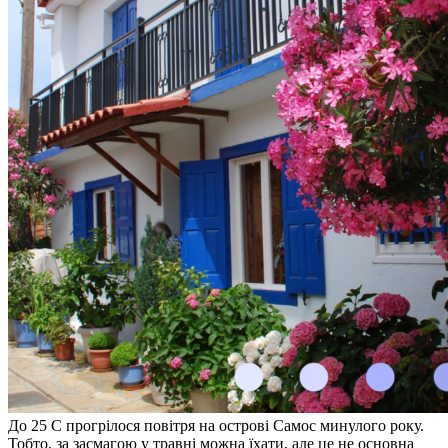
До 25 С прогрілося повітря на острові Самос минулого року.
Тобто, за засмагою у травні можна їхати, але це не основна