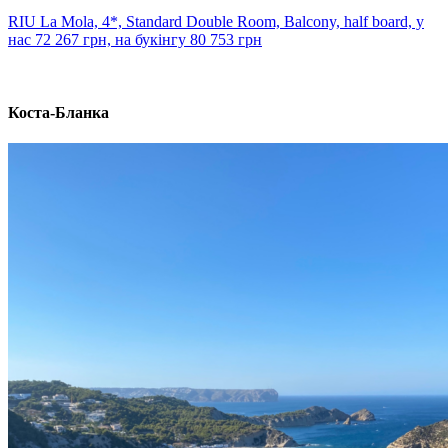
RIU La Mola, 4*, Standard Double Room, Balcony, half board, у
нас 72 267 грн, на букінгу 80 753 грн
Коста-Бланка