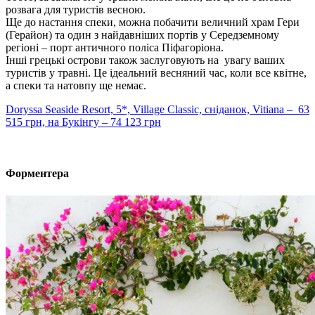
розвага для туристів весною.
Ще до настання спеки, можна побачити величний храм Гери
(
Герайон
) та один з найдавніших портів у Середземному
регіоні – порт античного поліса
Піфагоріона
.
Інші грецькі острови також заслуговують на увагу ваших
туристів у травні. Це ідеальний весняний час, коли все квітне,
а спеки та натовпу ще немає.
Doryssa Seaside Resort, 5*, Village Classic, сніданок, Vitiana – 63
515 грн, на Букінгу – 74 123 грн
Форментера