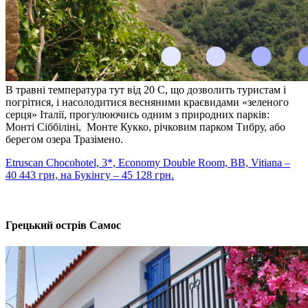
В травні температура тут від 20 С, що дозволить туристам і
погрітися, і насолодитися весняними краєвидами «зеленого
серця» Італії, прогулюючись одним з природних парків:
Монті Сіббіліні, Монте Кукко, річковим парком Тибру, або
берегом озера Тразімено.
Etruscan Chocohotel, 3*, Economy Double Room, BB, Vitiana –
40 443 грн, на Букінгу – 45 128 грн.
Грецький острів Самос