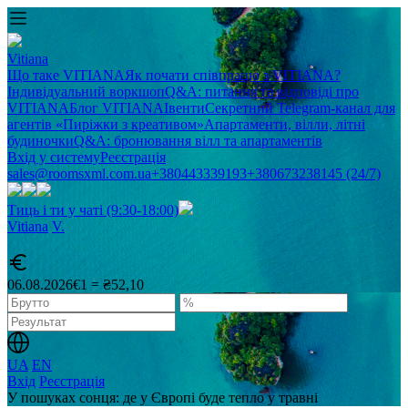
Vitiana
Що таке VITIANA
Як почати співпрацю з VITIANA?
Індивідуальний воркшоп
Q&A: питання та відповіді про
VITIANA
Блог VITIANA
Івенти
Секретний Telegram-канал для
агентів «Пиріжки з креативом»
Апартаменти, вілли, літні
будиночки
Q&A: бронювання вілл та апартаментів
Вхід у систему
Реєстрація
sales@roomsxml.com.ua
+380443339193
+380673238145 (24/7)
Тиць і ти у чаті (9:30-18:00)
Vitiana
V
.
06.08.2026
€1 = ₴52,10
UA
EN
Вхід
Реєстрація
У пошуках сонця: де у Європі буде тепло у травні