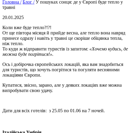
Головна /
Блог /
У пошуках сонця: де у Європі буде тепло у
травні
20.01.2025
Коли вже буде тепло?!?!
От ще півтора місяця й прийде весна, але тепло вона навряд
принесе одразу і навіть у травні це скоріше обіцянка тепла,
ніж тепло.
То куди ж відправити туристів із запитом:
«Хочемо кудись, де
можна буде погрітися!».
Ось і
добірочка
європейських локацій, яка вам знадобиться
для туристів, що хочуть погрітися та погуляти весняними
локаціями Європи.
Купатися, звісно, зарано, але у деяких локаціях вже можна
випробувати свою удачу.
Дати для всіх готелів: з 25.05 по 01.06 на 7 ночей.
Італійська Умбрія