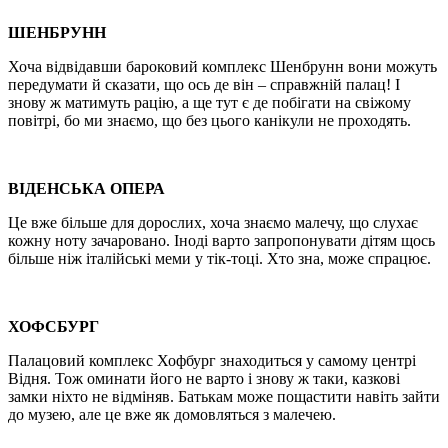
ШЕНБРУНН
Хоча відвідавши бароковий комплекс Шенбрунн вони можуть
передумати й сказати, що ось де він – справжній палац! І
знову ж матимуть рацію, а ще тут є де побігати на свіжому
повітрі, бо ми знаємо, що без цього канікули не проходять.
ВІДЕНСЬКА ОПЕРА
Це вже більше для дорослих, хоча знаємо малечу, що слухає
кожну ноту зачаровано. Іноді варто запропонувати дітям щось
більше ніж італійські меми у тік-тоці. Хто зна, може спрацює.
ХОФСБУРГ
Палацовий комплекс Хофбург знаходиться у самому центрі
Відня. Тож оминати його не варто і знову ж таки, казкові
замки ніхто не відміняв. Батькам може пощастити навіть зайти
до музею, але це вже як домовляться з малечею.