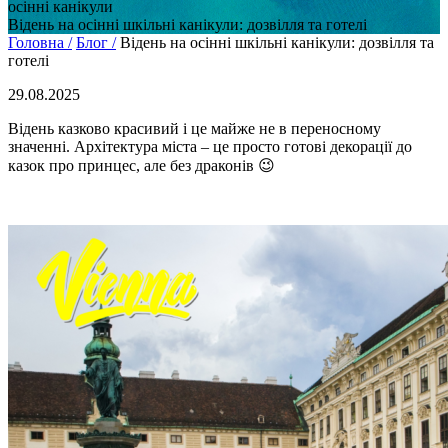
осінні канікули
Відень на осінні шкільні канікули: дозвілля та готелі
Головна /
Блог /
Відень на осінні шкільні канікули: дозвілля та
готелі
29.08.2025
Відень казково красивий і це майже не в переносному
значенні. Архітектура міста – це просто готові декорації до
казок про принцес, але без драконів 😉