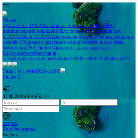
Vitiana
Що таке VITIANA
Як почати співпрацю з VITIANA?
Індивідуальний воркшоп
Q&A: питання та відповіді про
VITIANA
Блог VITIANA
Івенти
Секретний Telegram-канал для
агентів «Пиріжки з креативом»
Апартаменти, вілли, літні
будиночки
Q&A: бронювання вілл та апартаментів
Вхід у систему
Реєстрація
sales@roomsxml.com.ua
+380443339193
+380673238145 (24/7)
Тиць і ти у чаті (9:30-18:00)
Vitiana
V
.
07.08.2026
€1 = ₴52,10
UA
EN
Вхід
Реєстрація
Відень