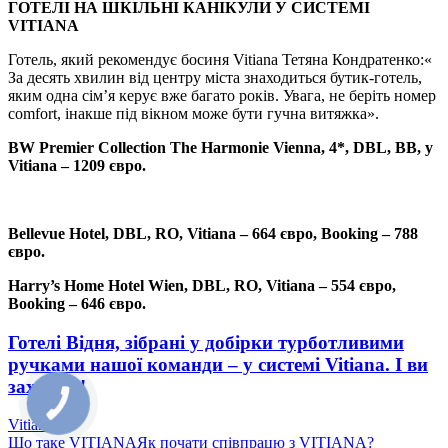
ГОТЕЛІ НА ШКІЛЬНІ КАНІКУЛИ У СИСТЕМІ
VITIANA
Готель, який рекомендує босиня Vitiana Тетяна Кондратенко:«
За десять хвилин від центру міста знаходиться бутик-готель,
яким одна сім’я керує вже багато років. Увага, не беріть номер
comfort, інакше під вікном може бути гучна витяжка».
BW Premier Collection The Harmonie Vienna, 4*, DBL, BB, у
Vitiana – 1209 євро.
Bellevue Hotel, DBL, RO, Vitiana – 664 євро, Booking – 788
євро.
Harry’s Home Hotel Wien, DBL, RO, Vitiana – 554 євро,
Booking – 646 євро.
Готелі Відня, зібрані у добірки турботливими
ручками нашої команди – у системі Vitiana. І ви
заходьте!
Vitiana
Що таке VITIANA
Як почати співпрацю з VITIANA?