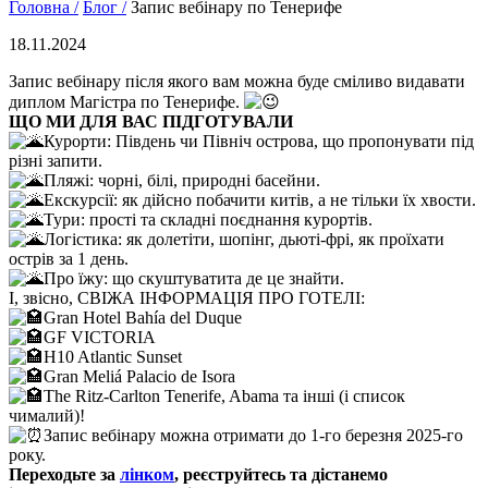
Головна /
Блог /
Запис вебінару по Тенерифе
18.11.2024
Запис вебінару після якого вам можна буде сміливо видавати
диплом Магістра по Тенерифе.
ЩО МИ ДЛЯ ВАС ПІДГОТУВАЛИ
Курорти: Південь чи Північ острова, що пропонувати під
різні запити.
Пляжі: чорні, білі, природні басейни.
Екскурсії: як дійсно побачити китів, а не тільки їх хвости.
Тури: прості та складні поєднання курортів.
Логістика: як долетіти, шопінг, дьюті-фрі, як проїхати
острів за 1 день.
Про їжу: що скуштуватита де це знайти.
І, звісно, СВІЖА ІНФОРМАЦІЯ ПРО ГОТЕЛІ:
Gran Hotel Bahía del Duque
GF VICTORIA
H10 Atlantic Sunset
Gran Meliá Palacio de Isora
The Ritz-Carlton Tenerife, Abama та інші (і список
чималий)!
Запис вебінару можна отримати до 1-го березня 2025-го
року.
Переходьте за
лінком
, реєструйтесь та дістанемо