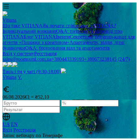
Vitiana
Що таке VITIANA
Як почати співпрацю з VITIANA?
Індивідуальний воркшоп
Q&A: питання та відповіді про
VITIANA
Блог VITIANA
Івенти
Секретний Telegram-канал для
агентів «Пиріжки з креативом»
Апартаменти, вілли, літні
будиночки
Q&A: бронювання вілл та апартаментів
Вхід у систему
Реєстрація
sales@roomsxml.com.ua
+380443339193
+380673238145 (24/7)
Тиць і ти у чаті (9:30-18:00)
Vitiana
V
.
06.08.2026
€1 = ₴52,10
UA
EN
Вхід
Реєстрація
Запис вебінару по Тенерифе