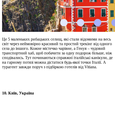
Це 5 маленьких рибацьких селищ, які стали відомими на весь
світ через неймовірно красивий та простий трекінг від одного
села до іншого. Кожне містечко чарівне, а Генуя – чудовий
транспортний хаб, щоб побачити за одну подорож більше, ніж
сподівались. Тут починаються справжні італійські канікули, де
на гарному потязі можна дістатися будь-якої точки Італії. А
турагент завжди поруч з підбіркою готелів від Vitiana.
10. Київ, Україна