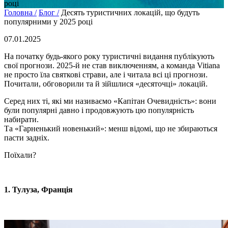
році
Головна /
Блог /
Десять туристичних локацій, що будуть
популярними у 2025 році
07.01.2025
На початку будь-якого року туристичні видання публікують
свої прогнози. 2025-й не став виключенням, а команда Vitiana
не просто їла святкові страви, але і читала всі ці прогнози.
Почитали, обговорили та й зійшлися «десяточці» локацій.
Серед них ті, які ми називаємо «Капітан Очевидність»: вони
були популярні давно і продовжують цю популярність
набирати.
Та «Гарненький новенький»: менш відомі, що не збираються
пасти задніх.
Поїхали?
Не любите все ускладнювати?
Тоді підписуйтеся та дивуйтеся,
1. Тулуза, Франція
наскільки легко працювати
Електронна пошта
*