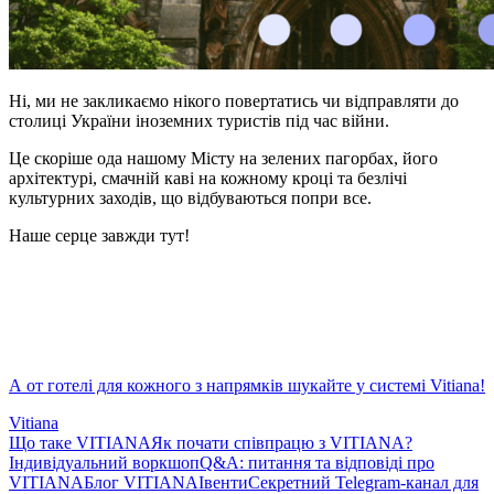
Ні, ми не закликаємо нікого повертатись чи відправляти до
столиці України іноземних туристів під час війни.
Це скоріше ода нашому Місту на зелених пагорбах, його
архітектурі, смачній каві на кожному кроці та безлічі
культурних заходів, що відбуваються попри все.
Наше серце завжди тут!
А от готелі для кожного з напрямків шукайте у системі Vitiana!
Vitiana
Що таке VITIANA
Як почати співпрацю з VITIANA?
Індивідуальний воркшоп
Q&A: питання та відповіді про
VITIANA
Блог VITIANA
Івенти
Секретний Telegram-канал для