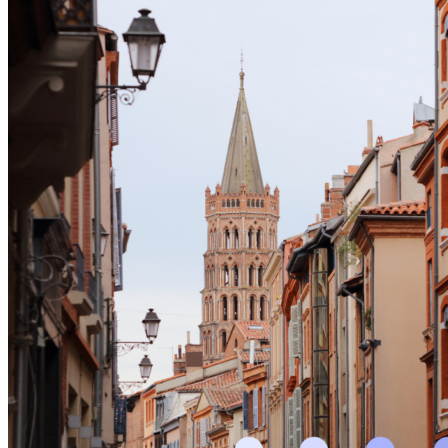
Ваше ім'я
Так, будь ласка, повідомляйте мене про новини, події та
пропозиції
*
Підписуючись на розсилку, ви погоджуєтесь з
Правилами
користування и Політикою конфіденційності
та даєте згоду на
використання файлів cookie і передачу своїх персональних
даних
*
Дізнатися більше!