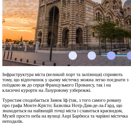
Інфраструктура міста (великий порт та залізниця) сприяють
тому, що відпочинок у цьому містечку можна легко поєднати з
поїздкою як до серця Французького Провансу, так і на
класичні курорти на Лазуровому узбережжі.
Туристам сподобається Замок Іф (так, з того самого роману
про графа Монте-Крісто; Базиліка
Нотр-Дам-де-ла-Гард
, що
знаходиться на найвищій точці міста і славиться краєвидом,
Музей просто неба на вулиці Анрі Барбюса та чарівні містечка
неподалік.