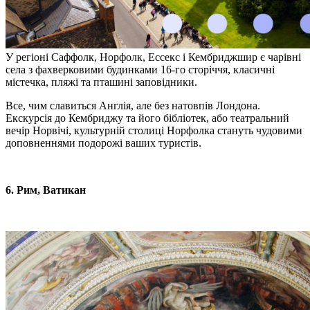
У регіоні Саффолк, Норфолк, Ессекс і Кембриджшир є чарівні
села з фахверковими будинками 16-го сторіччя, класичні
містечка, пляжі та пташині заповідники.
Все, чим славиться Англія, але без натовпів Лондона.
Екскурсія до Кембриджу та його бібліотек, або театральний
вечір Норвічі, культурній столиці
Норфолка
стануть чудовими
доповненнями подорожі ваших туристів.
6. Рим, Ватикан