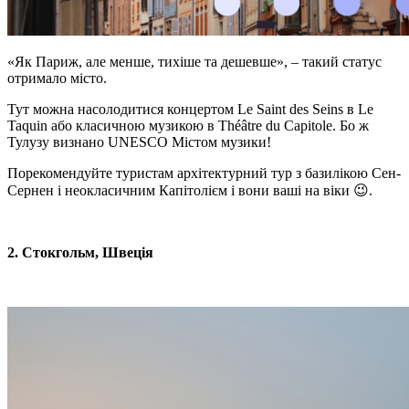
«Як Париж, але менше, тихіше та дешевше», – такий статус
отримало місто.
Тут можна насолодитися концертом Le Saint des Seins в Le
Taquin або класичною музикою в Théâtre du Capitole. Бо ж
Тулузу визнано UNESCO Містом музики!
Порекомендуйте туристам архітектурний тур з базилікою
Сен-
Сернен
і неокласичним Капітолієм і вони ваші на віки 😉.
2. Стокгольм, Швеція