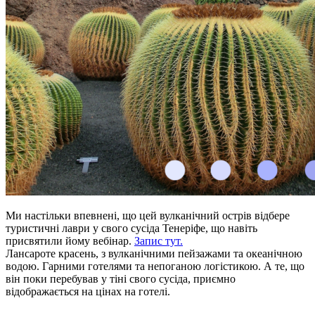
Ми настільки впевнені, що цей вулканічний острів відбере
туристичні лаври у свого сусіда Тенеріфе, що навіть
присвятили йому вебінар.
Запис тут.
Лансароте
красень, з вулканічними пейзажами та океанічною
водою. Гарними готелями та непоганою логістикою. А те, що
він поки перебував у тіні свого сусіда, приємно
відображається на цінах на готелі.