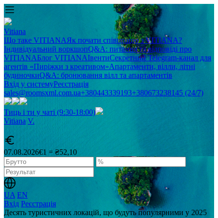
Vitiana
Що таке VITIANA
Як почати співпрацю з VITIANA?
Індивідуальний воркшоп
Q&A: питання та відповіді про
VITIANA
Блог VITIANA
Івенти
Секретний Telegram-канал для
агентів «Пиріжки з креативом»
Апартаменти, вілли, літні
будиночки
Q&A: бронювання вілл та апартаментів
Вхід у систему
Реєстрація
sales@roomsxml.com.ua
+380443339193
+380673238145 (24/7)
Тиць і ти у чаті (9:30-18:00)
Vitiana
V
.
07.08.2026
€1 = ₴52,10
UA
EN
Вхід
Реєстрація
Десять туристичних локацій, що будуть популярними у 2025