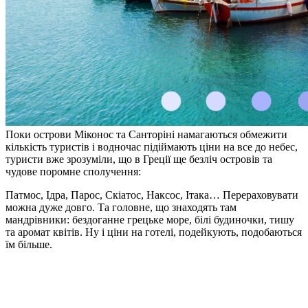
Поки острови Міконос та Санторіні намагаються обмежити
кількість туристів і водночас підіймають ціни на все до небес,
туристи вже зрозуміли, що в Греції ще безліч островів та
чудове поромне сполучення:
Патмос
,
Ідра
,
Парос
,
Скіатос
,
Наксос
, Ітака… Перераховувати
можна дуже довго. Та головне, що знаходять там
мандрівники: бездоганне грецьке море, білі будиночки, тишу
та аромат квітів. Ну і ціни на готелі, подейкують, подобаються
їм більше.