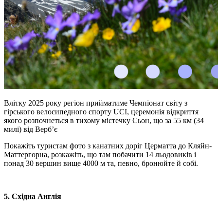
Влітку 2025 року регіон прийматиме Чемпіонат світу з
гірського велосипедного спорту UCI, церемонія відкриття
якого розпочнеться в тихому містечку
Сьон
, що за 55 км (34
милі) від
Верб’є
Покажіть туристам фото з канатних доріг
Церматта
до
Кляйн-
Маттергорна
, розкажіть, що там побачити 14 льодовиків і
понад 30 вершин вище 4000 м та, певно, бронюйте й собі.
5. Східна Англія