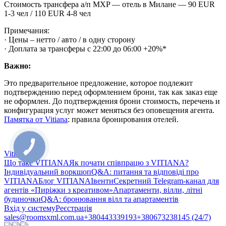
Стоимость трансфера а/п MXP — отель в Милане — 90 EUR
1-3 чел / 110 EUR 4-8 чел
Примечания:
· Цены – нетто / авто / в одну сторону
· Доплата за трансферы с 22:00 до 06:00 +20%*
Важно:
Это предварительное предложение, которое подлежит
подтверждению перед оформлением брони, так как заказ еще
не оформлен. До подтверждения брони стоимость, перечень и
конфигурация услуг может меняться без оповещения агента.
Памятка от Vitiana
: правила бронирования отелей.
Vitiana
Що таке VITIANA
Як почати співпрацю з VITIANA?
Індивідуальний воркшоп
Q&A: питання та відповіді про
VITIANA
Блог VITIANA
Івенти
Секретний Telegram-канал для
агентів «Пиріжки з креативом»
Апартаменти, вілли, літні
будиночки
Q&A: бронювання вілл та апартаментів
Вхід у систему
Реєстрація
sales@roomsxml.com.ua
+380443339193
+380673238145 (24/7)