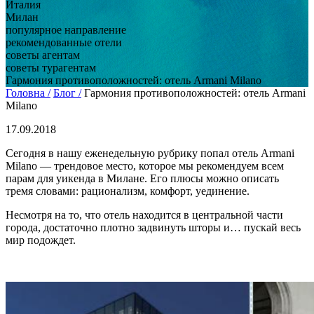
Италия
Милан
популярное направление
рекомендованные отели
советы агентам
советы турагентам
Гармония противоположностей: отель Armani Milano
Головна /
Блог /
Гармония противоположностей: отель Armani
Milano
17.09.2018
Сегодня в нашу еженедельную рубрику попал отель Armani
Milano — трендовое место, которое мы рекомендуем всем
парам для уикенда в Милане. Его плюсы можно описать
тремя словами: рационализм, комфорт, уединение.
Несмотря на то, что отель находится в центральной части
города, достаточно плотно задвинуть шторы и… пускай весь
мир подождет.