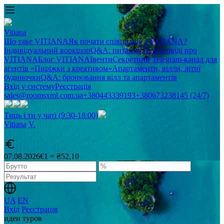
Vitiana
Що таке VITIANA
Як почати співпрацю з VITIANA?
Індивідуальний воркшоп
Q&A: питання та відповіді про
VITIANA
Блог VITIANA
Івенти
Секретний Telegram-канал для
агентів «Пиріжки з креативом»
Апартаменти, вілли, літні
будиночки
Q&A: бронювання вілл та апартаментів
Вхід у систему
Реєстрація
sales@roomsxml.com.ua
+380443339193
+380673238145 (24/7)
Тиць і ти у чаті (9:30-18:00)
Vitiana
V
.
07.08.2026
€1 = ₴52,10
UA
EN
Вхід
Реєстрація
идеи туров