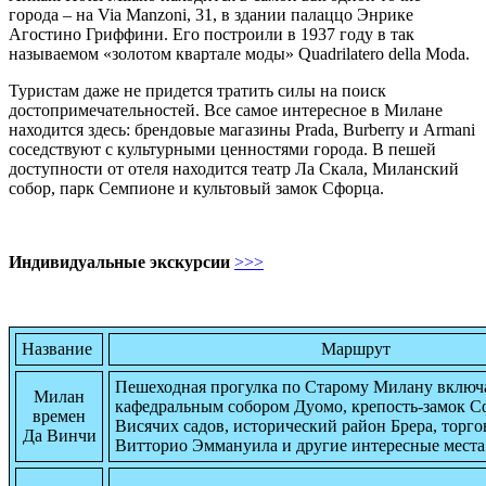
города – на Via Manzoni, 31, в здании палаццо Энрике
Агостино Гриффини. Его построили в 1937 году в так
называемом «золотом квартале моды» Quadrilatero della Moda.
Туристам даже не придется тратить силы на поиск
достопримечательностей. Все самое интересное в Милане
находится здесь: брендовые магазины Prada, Burberry и Armani
соседствуют с культурными ценностями города. В пешей
доступности от отеля находится театр Ла Скала, Миланский
собор, парк Семпионе и культовый замок Сфорца.
Индивидуальные экскурсии
>>>
Название
Маршрут
Пешеходная прогулка по Старому Милану включа
Милан
кафедральным собором Дуомо, крепость-замок С
времен
Висячих садов, исторический район Брера, торг
Да Винчи
Витторио Эммануила и другие интересные места