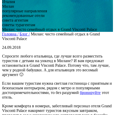
Италия
Милан
популярные направления
рекомендованные отели
совета агентам
советы турагентам
Милан: чисто семейный отдых в Grand Visconti Palace
Головна /
Блог /
Милан: чисто семейный отдых в Grand
Visconti Palace
24.09.2018
Спросите любого итальянца, где лучше всего разместить
туристов с детьми на уикенд в Милане? И вам предложат
остановиться в Grand Visconti Palace. Потому что, там лучше,
чем у родной бабушки. А для итальянцев это весомый
аргумент 🙂
Если вашим туристам нужна светлая гостиница с приятным и
безопасным интерьером, рядом с метро и популярными
достопримечательностями, то без раздумий
бронируйте
этот
отель.
Кроме комфорта в номерах, заботливый персонал отеля Grand
Visconti Palace накормит туристов вкусным завтраком,