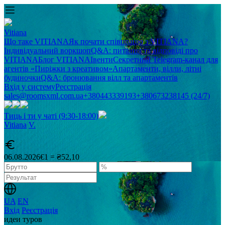
Vitiana
Що таке VITIANA
Як почати співпрацю з VITIANA?
Індивідуальний воркшоп
Q&A: питання та відповіді про
VITIANA
Блог VITIANA
Івенти
Секретний Telegram-канал для
агентів «Пиріжки з креативом»
Апартаменти, вілли, літні
будиночки
Q&A: бронювання вілл та апартаментів
Вхід у систему
Реєстрація
sales@roomsxml.com.ua
+380443339193
+380673238145 (24/7)
Тиць і ти у чаті (9:30-18:00)
Vitiana
V
.
06.08.2026
€1 = ₴52,10
UA
EN
Вхід
Реєстрація
идеи туров