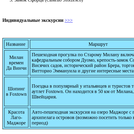
Индивидуальные экскурсии
>>>
Название
Маршрут
Пешеходная прогулка по Старому Милану включа
Милан
кафедральным собором Дуомо, крепость-замок С
времен
Висячих садов, исторический район Брера, торг
Да Винчи
Витторио Эммануила и другие интересные места
Поездка в популярный у итальянцев и туристов 
Шопинг
аутлет Foxtown. Он находится в 50 км от Милана,
в Foxtown
Швейцария.
Красота
Авто-пешеходная экскурсия на озеро Маджоре с
Лаго-
архипелага островов (возможно посетить только 
Маджоре
период)