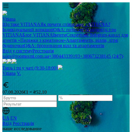
Vitiana
Що таке VITIANA
Як почати співпрацю з VITIANA?
Індивідуальний воркшоп
Q&A: питання та відповіді про
VITIANA
Блог VITIANA
Івенти
Секретний Telegram-канал для
агентів «Пиріжки з креативом»
Апартаменти, вілли, літні
будиночки
Q&A: бронювання вілл та апартаментів
Вхід у систему
Реєстрація
sales@roomsxml.com.ua
+380443339193
+380673238145 (24/7)
Тиць і ти у чаті (9:30-18:00)
Vitiana
V
.
07.08.2026
€1 = ₴52,10
UA
EN
Вхід
Реєстрація
наше исследование