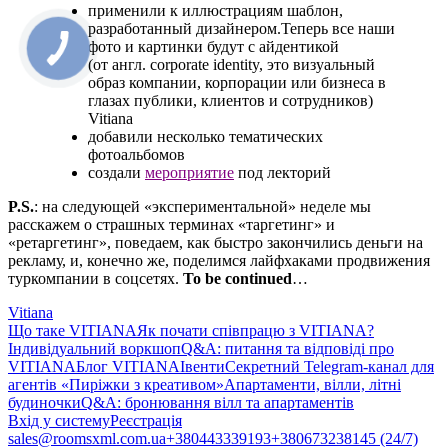
применили к иллюстрациям шаблон,
разработанный дизайнером.Теперь все наши
фото и картинки будут с айдентикой
(от англ. corporate
identity, это визуальный
образ компании, корпорации или бизнеса в
глазах публики, клиентов и сотрудников)
Vitiana
добавили несколько тематических
фотоальбомов
создали
мероприятие
под лекторий
P.S.
: на следующей «экспериментальной» неделе мы
расскажем о страшных терминах «таргетинг» и
«ретаргетинг», поведаем, как быстро закончились деньги на
рекламу, и, конечно же, поделимся лайфхаками продвижения
туркомпании в соцсетях.
T
o
be
continued
…
Vitiana
Що таке VITIANA
Як почати співпрацю з VITIANA?
Індивідуальний воркшоп
Q&A: питання та відповіді про
VITIANA
Блог VITIANA
Івенти
Секретний Telegram-канал для
агентів «Пиріжки з креативом»
Апартаменти, вілли, літні
будиночки
Q&A: бронювання вілл та апартаментів
Вхід у систему
Реєстрація
sales@roomsxml.com.ua
+380443339193
+380673238145 (24/7)