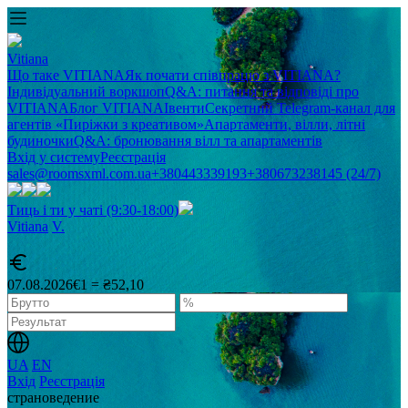
Vitiana
Що таке VITIANA
Як почати співпрацю з VITIANA?
Індивідуальний воркшоп
Q&A: питання та відповіді про
VITIANA
Блог VITIANA
Івенти
Секретний Telegram-канал для
агентів «Пиріжки з креативом»
Апартаменти, вілли, літні
будиночки
Q&A: бронювання вілл та апартаментів
Вхід у систему
Реєстрація
sales@roomsxml.com.ua
+380443339193
+380673238145 (24/7)
Тиць і ти у чаті (9:30-18:00)
Vitiana
V
.
07.08.2026
€1 = ₴52,10
UA
EN
Вхід
Реєстрація
cтрановедение