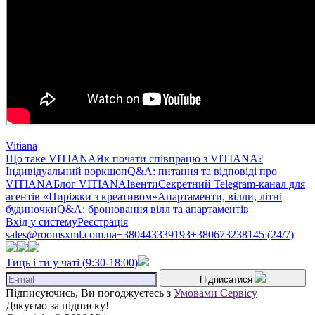
Vitiana
Що таке VITIANA
Як почати співпрацю з VITIANA?
Індивідуальний воркшоп
Q&A: питання та відповіді про
VITIANA
Блог VITIANA
Івенти
Секретний Telegram-канал для
агентів «Пиріжки з креативом»
Апартаменти, вілли, літні
будиночки
Q&A: бронювання вілл та апартаментів
Вхід у систему
Реєстрація
sales@roomsxml.com.ua
+380443339193
+380673238145 (24/7)
Тиць і ти у чаті (9:30-18:00)
Підписатися
Підписуючись, Ви погоджуєтесь з
Умовами Сервісу
Дякуємо за підписку!