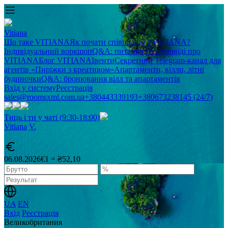
Vitiana
Що таке VITIANA
Як почати співпрацю з VITIANA?
Індивідуальний воркшоп
Q&A: питання та відповіді про
VITIANA
Блог VITIANA
Івенти
Секретний Telegram-канал для
агентів «Пиріжки з креативом»
Апартаменти, вілли, літні
будиночки
Q&A: бронювання вілл та апартаментів
Вхід у систему
Реєстрація
sales@roomsxml.com.ua
+380443339193
+380673238145 (24/7)
Тиць і ти у чаті (9:30-18:00)
Vitiana
V
.
06.08.2026
€1 = ₴52,10
UA
EN
Вхід
Реєстрація
Великобритания