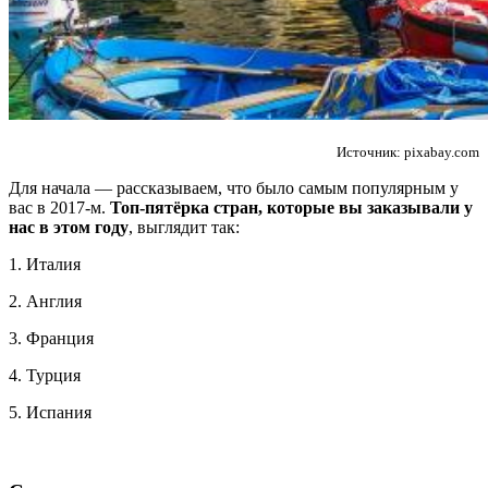
Так, будь ласка, повідомляйте мене про новини, події та
пропозиції
*
Источник: pixabay.com
Підписуючись на розсилку, ви погоджуєтесь з
Правилами
користування и Політикою конфіденційності
та даєте згоду на
Для начала — рассказываем, что было самым популярным у
використання файлів cookie і передачу своїх персональних
вас в 2017-м.
Топ-пятёрка стран, которые вы заказывали у
даних
*
нас в этом году
, выглядит так:
Дізнатися більше!
1. Италия
2. Англия
3. Франция
4. Турция
5. Испания