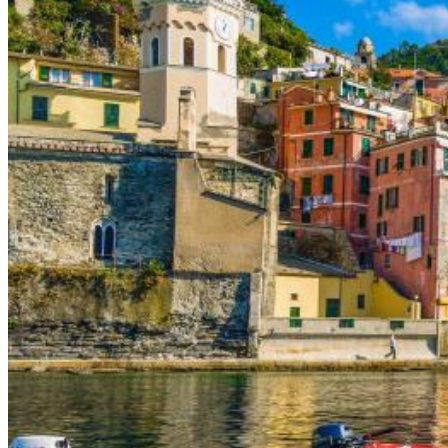
Не любите все ускладнювати?
Тоді підписуйтеся та дивуйтеся,
наскільки легко працювати
Електронна пошта
*
Ваше ім'я