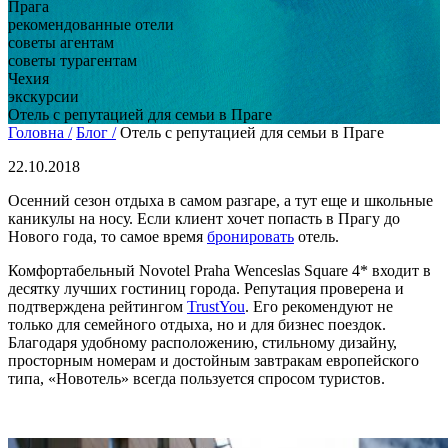
Прага
рекомендованные отели
советы агентам
советы турагентам
Чехия
экскурсии
Отель с репутацией для семьи в Праге
Головна /
Блог /
Отель с репутацией для семьи в Праге
22.10.2018
Осенний сезон отдыха в самом разгаре, а тут еще и школьные
каникулы на носу. Если клиент хочет попасть в Прагу до
Нового года, то самое время
бронировать
отель.
Комфортабельный Novotel Praha Wenceslas Square 4* входит в
десятку лучших гостиниц города. Репутация проверена и
подтверждена рейтингом
TrustYou
. Его рекомендуют не
только для семейного отдыха, но и для бизнес поездок.
Благодаря удобному расположению, стильному дизайну,
просторным номерам и достойным завтракам европейского
типа, «Новотель» всегда пользуется спросом туристов.