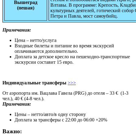
Вышеград
Влтавы. В программе: Крепость, Кладб
(пешая)
культурных деятелей, готический собор
Петра и Павла, мост самоубийц.
Примечания:
Цена – нетто/услуга
Входные билеты и питание во время экскурсий
оплачиваются дополнительно.
Доплата за детское кресло на пешеходно-транспортные
экскурсии составит 15 евро.
Индивидуальные трансферы
>>>
От аэропорта им. Вацлава Гавела (PRG) до отеля – 33 € (1-3
чел.), 40 € (4-8 чел.).
Примечания:
Цены – нетто/авто/в одну сторону
Доплата за трансферы с 22:00 до 06:00 +20%
Важно: