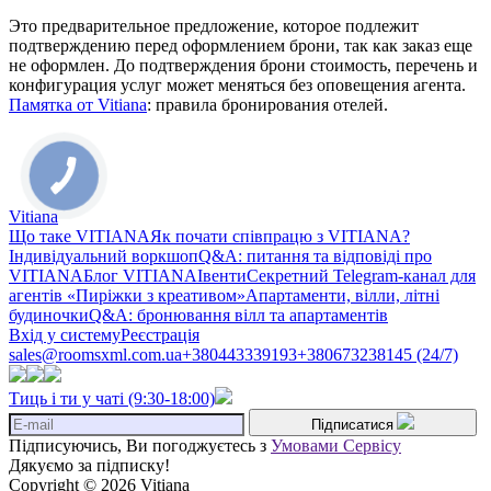
Это предварительное предложение, которое подлежит
подтверждению перед оформлением брони, так как заказ еще
не оформлен. До подтверждения брони стоимость, перечень и
конфигурация услуг может меняться без оповещения агента.
Памятка от Vitiana
: правила бронирования отелей.
Vitiana
Що таке VITIANA
Як почати співпрацю з VITIANA?
Індивідуальний воркшоп
Q&A: питання та відповіді про
VITIANA
Блог VITIANA
Івенти
Секретний Telegram-канал для
агентів «Пиріжки з креативом»
Апартаменти, вілли, літні
будиночки
Q&A: бронювання вілл та апартаментів
Вхід у систему
Реєстрація
sales@roomsxml.com.ua
+380443339193
+380673238145 (24/7)
Тиць і ти у чаті (9:30-18:00)
Підписатися
Підписуючись, Ви погоджуєтесь з
Умовами Сервісу
Дякуємо за підписку!
Copyright © 2026 Vitiana