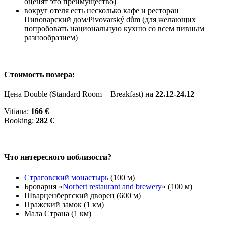
оценят это преимущество)
вокруг отеля есть несколько кафе и ресторан
Пивоварский дом/Pivovarský dům (для желающих
попробовать национальную кухню со всем пивным
разнообразием)
Стоимость номера:
Цена Double (Standard Room + Breakfast) на
22.12-24.12
Vitiana:
166
€
Booking:
282 €
Что интересного поблизости?
Страговский монастырь
(100 м)
Броварня «
Norbert restaurant and brewery
» (100 м)
Шварценбергский дворец (600 м)
Пражский замок (1 км)
Мала Страна (1 км)