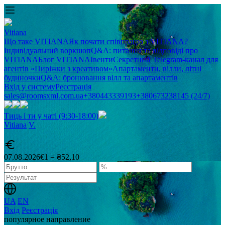
Vitiana
Що таке VITIANA
Як почати співпрацю з VITIANA?
Індивідуальний воркшоп
Q&A: питання та відповіді про
VITIANA
Блог VITIANA
Івенти
Секретний Telegram-канал для
агентів «Пиріжки з креативом»
Апартаменти, вілли, літні
будиночки
Q&A: бронювання вілл та апартаментів
Вхід у систему
Реєстрація
sales@roomsxml.com.ua
+380443339193
+380673238145 (24/7)
Тиць і ти у чаті (9:30-18:00)
Vitiana
V
.
07.08.2026
€1 = ₴52,10
UA
EN
Вхід
Реєстрація
популярное направление