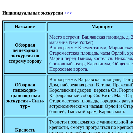
Индивидуальные экскурсии
>>>
Название
Маршрут
Место встречи: Вацлавская площадь, д. 2
магазина New Yorker)
Обзорная
В программе: Клементинум, Марианская
пешеходная
Староместская площадь, часы Орлой, х
экскурсия по
Марии перед Тыном, костел св. Николая,
старому городу
Сословный театр, Каролинум, Обществ
Пороховые ворота.
В программе: Вацлавская площадь, Та
Обзорная
Дом, набережная реки Влтава, Пражский
пешеходно-
Королевский дворец, церковь Св. Георги
транспортная
Кафедральный собор Св. Вита, Мала Стр
экскурсия
«Сити-
Староместская площадь, городская ратуш
тур»
астрономическими часами Орлой и Стар
башней, Тынский храм, Карлов мост.
Туристы познакомятся с удивительной и
крепости, смогут прогуляться по крепо
Крепость
стенам и полюбоваться видами Праги, р