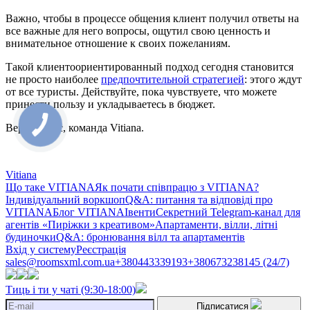
Важно, чтобы в процессе общения клиент получил ответы на
все важные для него вопросы, ощутил свою ценность и
внимательное отношение к своих пожеланиям.
Такой клиентоориентированный подход сегодня становится
не просто наиболее
предпочтительной стратегией
: этого ждут
от все туристы. Действуйте, пока чувствуете, что можете
принести пользу и укладываетесь в бюджет.
Верим в вас, команда Vitiana.
Vitiana
Що таке VITIANA
Як почати співпрацю з VITIANA?
Індивідуальний воркшоп
Q&A: питання та відповіді про
VITIANA
Блог VITIANA
Івенти
Секретний Telegram-канал для
агентів «Пиріжки з креативом»
Апартаменти, вілли, літні
будиночки
Q&A: бронювання вілл та апартаментів
Вхід у систему
Реєстрація
sales@roomsxml.com.ua
+380443339193
+380673238145 (24/7)
Тиць і ти у чаті (9:30-18:00)
Підписатися