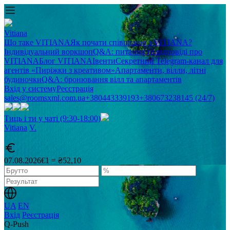
Vitiana
Що таке VITIANA
Як почати співпрацю з VITIANA?
Індивідуальний воркшоп
Q&A: питання та відповіді про
VITIANA
Блог VITIANA
Івенти
Секретний Telegram-канал для
агентів «Пиріжки з креативом»
Апартаменти, вілли, літні
будиночки
Q&A: бронювання вілл та апартаментів
Вхід у систему
Реєстрація
sales@roomsxml.com.ua
+380443339193
+380673238145 (24/7)
Тиць і ти у чаті (9:30-18:00)
Vitiana
V
.
07.08.2026
€1 = ₴52,10
UA
EN
Вхід
Реєстрація
Q-Push